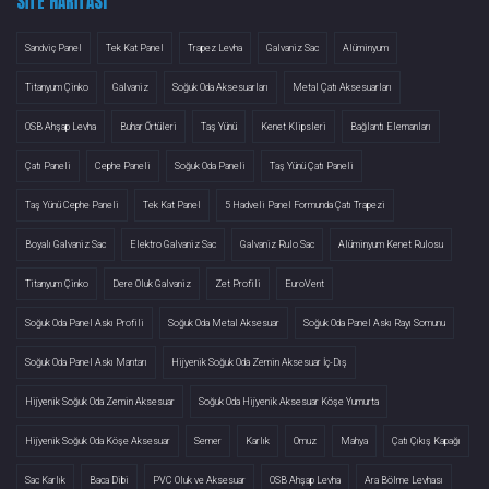
SITE HARITASI
Sandviç Panel
Tek Kat Panel
Trapez Levha
Galvaniz Sac
Alüminyum
Titanyum Çinko
Galvaniz
Soğuk Oda Aksesuarları
Metal Çatı Aksesuarları
OSB Ahşap Levha
Buhar Örtüleri
Taş Yünü
Kenet Klipsleri
Bağlantı Elemanları
Çatı Paneli
Cephe Paneli
Soğuk Oda Paneli
Taş Yünü Çatı Paneli
Taş Yünü Cephe Paneli
Tek Kat Panel
5 Hadveli Panel Formunda Çatı Trapezi
Boyalı Galvaniz Sac
Elektro Galvaniz Sac
Galvaniz Rulo Sac
Alüminyum Kenet Rulosu
Titanyum Çinko
Dere Oluk Galvaniz
Zet Profili
EuroVent
Soğuk Oda Panel Askı Profili
Soğuk Oda Metal Aksesuar
Soğuk Oda Panel Askı Rayı Somunu
Soğuk Oda Panel Askı Mantarı
Hijyenik Soğuk Oda Zemin Aksesuar İç-Dış
Hijyenik Soğuk Oda Zemin Aksesuar
Soğuk Oda Hijyenik Aksesuar Köşe Yumurta
Hijyenik Soğuk Oda Köşe Aksesuar
Semer
Karlık
Omuz
Mahya
Çatı Çıkış Kapağı
Sac Karlık
Baca Dibi
PVC Oluk ve Aksesuar
OSB Ahşap Levha
Ara Bölme Levhası