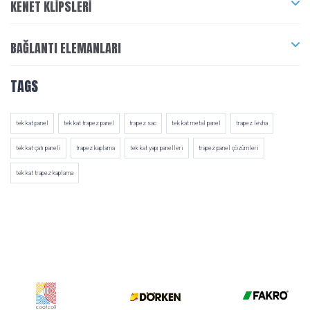
KENET KLIPSLERI
BAĞLANTI ELEMANLARI
TAGS
tek kat panel
tek kat trapez panel
trapez sac
tek kat metal panel
trapez levha
tek kat çatı paneli
trapez kaplama
tek kat yapı panelleri
trapez panel çözümleri
tek kat trapez kaplama