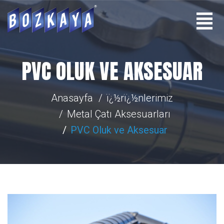
PVC OLUK VE AKSESUAR
Anasayfa
ï¿½rï¿½nlerimiz
Metal Çatı Aksesuarları
PVC Oluk ve Aksesuar