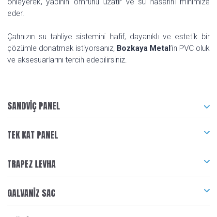
önleyerek, yapının ömrünü uzatır ve su hasarını minimize
eder.
Çatınızın su tahliye sistemini hafif, dayanıklı ve estetik bir
çözümle donatmak istiyorsanız,
Bozkaya Metal
’in PVC oluk
ve aksesuarlarını tercih edebilirsiniz.
SANDVIÇ PANEL
TEK KAT PANEL
TRAPEZ LEVHA
GALVANIZ SAC