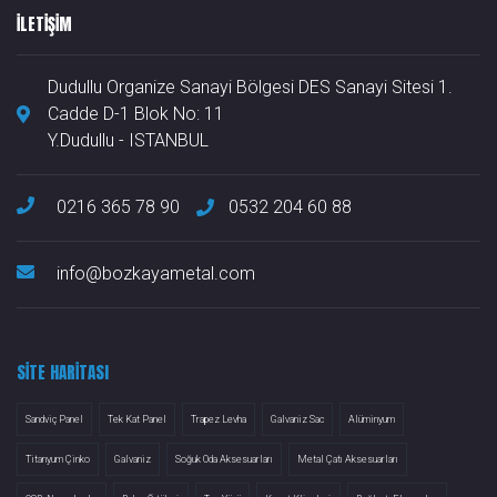
ILETIŞIM
Dudullu Organize Sanayi Bölgesi DES Sanayi Sitesi 1.
Cadde D-1 Blok No: 11
Y.Dudullu - ISTANBUL
0216 365 78 90
0532 204 60 88
info@bozkayametal.com
SITE HARITASI
Sandviç Panel
Tek Kat Panel
Trapez Levha
Galvaniz Sac
Alüminyum
Titanyum Çinko
Galvaniz
Soğuk Oda Aksesuarları
Metal Çatı Aksesuarları