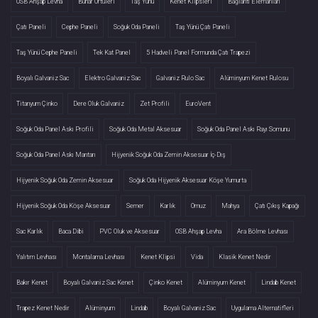
OSB Ahşap Levha
Buhar Örtüleri
Taş Yünü
Kenet Klipsleri
Bağlantı Elemanları
Çatı Paneli
Cephe Paneli
Soğuk Oda Paneli
Taş Yünü Çatı Paneli
Taş Yünü Cephe Paneli
Tek Kat Panel
5 Hadveli Panel Formunda Çatı Trapezi
Boyalı Galvaniz Sac
Elektro Galvaniz Sac
Galvaniz Rulo Sac
Alüminyum Kenet Rulosu
Titanyum Çinko
Dere Oluk Galvaniz
Zet Profili
EuroVent
Soğuk Oda Panel Askı Profili
Soğuk Oda Metal Aksesuar
Soğuk Oda Panel Askı Rayı Somunu
Soğuk Oda Panel Askı Mantarı
Hijyenik Soğuk Oda Zemin Aksesuar İç-Dış
Hijyenik Soğuk Oda Zemin Aksesuar
Soğuk Oda Hijyenik Aksesuar Köşe Yumurta
Hijyenik Soğuk Oda Köşe Aksesuar
Semer
Karlık
Omuz
Mahya
Çatı Çıkış Kapağı
Sac Karlık
Baca Dibi
PVC Oluk ve Aksesuar
OSB Ahşap Levha
Ara Bölme Levhası
Yalıtım Levhası
Montalama Levhası
Kenet Klipsi
Vida
Klasik Kenet Nedir
Bakır Kenet
Boyalı Galvaniz Sac Kenet
Çinko Kenet
Alüminyum Kenet
Lindab Kenet
Trapez Kenet Nedir
Alüminyum
Lindab
Boyalı Galvaniz Sac
Uygulama Alternatifleri