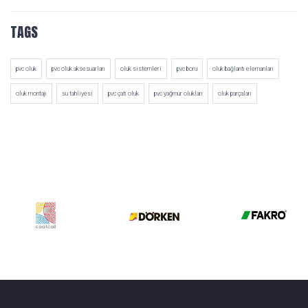
TAGS
pvc oluk
pvc oluk aksesuarları
oluk sistemleri
pvc boru
oluk bağlantı elemanları
oluk montajı
su tahliyesi
pvc çatı oluk
pvc yağmur olukları
oluk parçaları