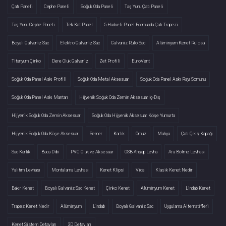
Çatı Paneli
Cephe Paneli
Soğuk Oda Paneli
Taş Yünü Çatı Paneli
Taş Yünü Cephe Paneli
Tek Kat Panel
5 Hadveli Panel Formunda Çatı Trapezi
Boyalı Galvaniz Sac
Elektro Galvaniz Sac
Galvaniz Rulo Sac
Alüminyum Kenet Rulosu
Titanyum Çinko
Dere Oluk Galvaniz
Zet Profili
EuroVent
Soğuk Oda Panel Askı Profili
Soğuk Oda Metal Aksesuar
Soğuk Oda Panel Askı Rayı Somunu
Soğuk Oda Panel Askı Mantarı
Hijyenik Soğuk Oda Zemin Aksesuar İç-Dış
Hijyenik Soğuk Oda Zemin Aksesuar
Soğuk Oda Hijyenik Aksesuar Köşe Yumurta
Hijyenik Soğuk Oda Köşe Aksesuar
Semer
Karlık
Omuz
Mahya
Çatı Çıkış Kapağı
Sac Karlık
Baca Dibi
PVC Oluk ve Aksesuar
OSB Ahşap Levha
Ara Bölme Levhası
Yalıtım Levhası
Montalama Levhası
Kenet Klipsi
Vida
Klasik Kenet Nedir
Bakır Kenet
Boyalı Galvaniz Sac Kenet
Çinko Kenet
Alüminyum Kenet
Lindab Kenet
Trapez Kenet Nedir
Alüminyum
Lindab
Boyalı Galvaniz Sac
Uygulama Alternatifleri
Kenet Sistem Detayları
3D Detayları