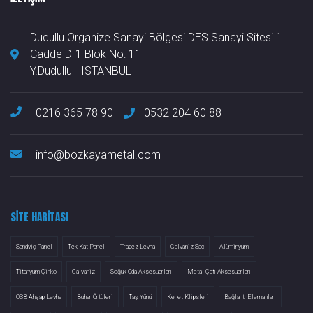
Dudullu Organize Sanayi Bölgesi DES Sanayi Sitesi 1.
Cadde D-1 Blok No: 11
Y.Dudullu - ISTANBUL
0216 365 78 90
0532 204 60 88
info@bozkayametal.com
SITE HARITASI
Sandviç Panel
Tek Kat Panel
Trapez Levha
Galvaniz Sac
Alüminyum
Titanyum Çinko
Galvaniz
Soğuk Oda Aksesuarları
Metal Çatı Aksesuarları
OSB Ahşap Levha
Buhar Örtüleri
Taş Yünü
Kenet Klipsleri
Bağlantı Elemanları