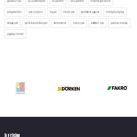
galvaniz sac
su sızdırmazlık
ısı yalıtımı
ses yalıtımı
estetik görsellik
çatı panelleri
çatı sistemi
inşaat
metal çatı
prefabrik yapılar
montaj kolaylığı
ahşap çatı
çelik konstrüksiyon
betonarme
tonoz çatı
kubbeli çatı
şantiye montaj
çağdaş mimari
ILETIŞIM