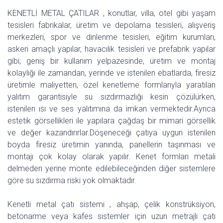
KENETLİ METAL ÇATILAR , konutlar, villa, otel gibi yaşam
tesisleri fabrikalar, üretim ve depolama tesisleri, alışveriş
merkezleri, spor ve dinlenme tesisleri, eğitim kurumları,
askeri amaçlı yapılar, havacılık tesisleri ve prefabrik yapılar
gibi; geniş bir kullanım yelpazesinde, üretim ve montaj
kolaylığı ile zamandan, yerinde ve istenilen ebatlarda, firesiz
üretimle maliyetten, özel kenetleme formlarıyla yaratılan
yalıtım garantisiyle su sızdırmazlığı kesin çözülürken,
istenilen ısı ve ses yalıtımına da imkan vermektedir.Ayrıca
estetik görsellikleri ile yapılara çağdaş bir mimari görsellik
ve değer kazandırırlar.Döşeneceği çatıya uygun istenilen
boyda firesiz üretimin yanında, panellerin taşınması ve
montajı çok kolay olarak yapılır. Kenet formları metali
delmeden yerine monte edilebileceğinden diğer sistemlere
göre su sızdırma riski yok olmaktadır.
Kenetli metal çatı sistemi , ahşap, çelik konstrüksiyon,
betonarme veya kafes sistemler için uzun metrajlı çatı