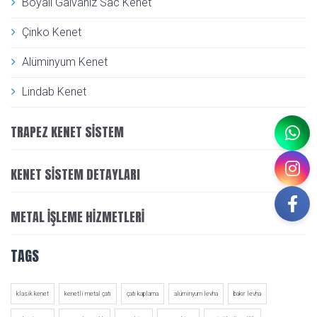
Boyalı Galvaniz Sac Kenet
Çinko Kenet
Alüminyum Kenet
Lindab Kenet
TRAPEZ KENET SISTEM
KENET SISTEM DETAYLARI
METAL İŞLEME HIZMETLERI
TAGS
klasik kenet
kenetli metal çatı
çatı kaplama
alüminyum levha
bakır levha